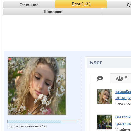
Блог
( 13 )
Основное
Д
Шпионаж
Блог
5
самаяКр
меня ду
Спасибо
Greshnik
(разнов
Портрет заполнен на 77 %
Улыбнул