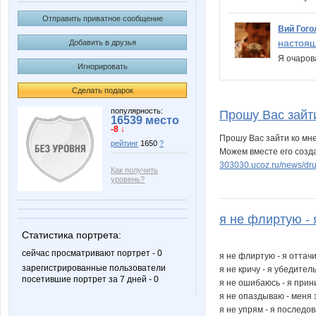
Отправить приватное сообщение
Вий Гого
настоящ
Добавить в друзья
Я очаров
Игнорировать
Сделать подарок
популярность:
Прошу Вас зайти
16539 место
-8 ↓
Прошу Вас зайти ко мне
рейтинг
1650
?
Можем вместе его созда
303030.ucoz.ru/news/dru
Как получить
уровень?
я не флиртую - 
Статистика портрета:
сейчас просматривают портрет - 0
я не флиртую - я отта
зарегистрированные пользователи
я не кричу - я убедител
посетившие портрет за 7 дней - 0
я не ошибаюсь - я при
я не опаздываю - меня
я не упрям - я последо